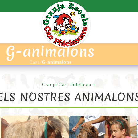
G-animalons
Casa
/
G-animalons
Granja Can Pidelaserra
ELS NOSTRES ANIMALON