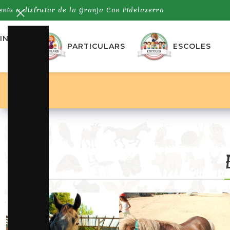
eniu a disfrutar de la Granja Can Pidelaserra
INICI
PARTICULARS
ESCOLES